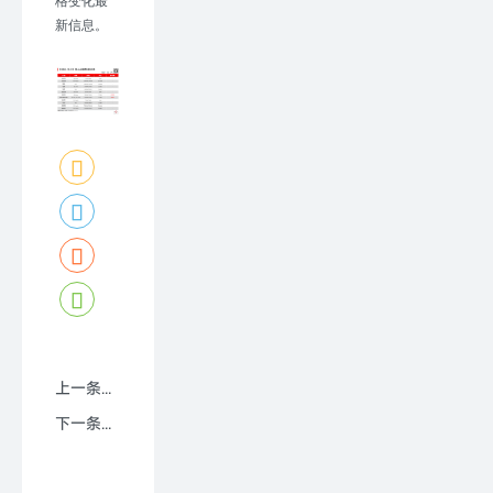
格变化最
新信息。
上一条：上海磁建：浅谈稀土永磁材料之钕铁硼
下一条：【上海磁建】磁性材料@2025.12.29稀土永磁原材料价格走势图