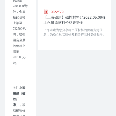
仍然是
7800000元/
吨
，
金属
2022/5/9
【上海磁建】磁性材料@2022.05.09稀
钕
的
价格
土永磁原材料价格走势图
上涨至
722500
元
/
上海磁建为您分享稀土原材料的价格走势信
吨
，
镨钕
息，为您在购买磁铁及相关产品时提供参考。
混合金属
的
价格
上
涨至
707500
元
/
吨
。
关注
上海
磁建
（
磁
铁厂
家
）
，获
取磁铁价